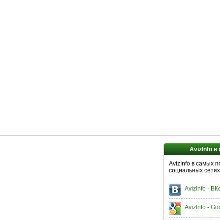
AvizInfo в
AvizInfo в самых 
социальных сетях
AvizInfo - В
AvizInfo - Go