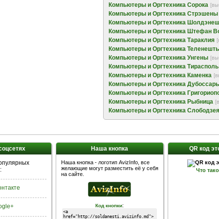
Компьютеры и Оргтехника Сорока
[вы
Компьютеры и Оргтехника Стрэшены
Компьютеры и Оргтехника Шолдэне
Компьютеры и Оргтехника Штефан В
Компьютеры и Оргтехника Тараклия
Компьютеры и Оргтехника Теленешт
Компьютеры и Оргтехника Унгены
[вы
Компьютеры и Оргтехника Тирасполь
Компьютеры и Оргтехника Каменка
[в
Компьютеры и Оргтехника Дубоссарь
Компьютеры и Оргтехника Григориоп
Компьютеры и Оргтехника Рыбница
[
Компьютеры и Оргтехника Слободзе
 соцсетях
Наша кнопка
QR код эт
популярных
Наша кнопка - логотип AvizInfo, все
желающие могут разместить её у себя
:
Что так
на сайте.
Контакте
:
ogle+
Код кнопки