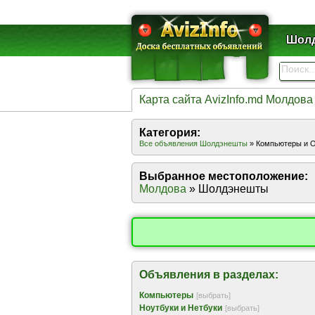
Шолд
Карта сайта AvizInfo.md Молдова
Категория:
Все объявления Шолдэнешты
» Компьютеры и О
Выбранное местоположение:
Молдова
» Шолдэнешты
Объявления в разделах:
Компьютеры
[выбрать]
Ноутбуки и Нетбуки
[выбрать]