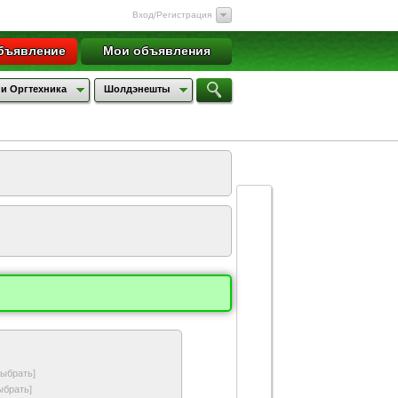
Вход/Регистрация
бъявление
Мои объявления
и Оргтехника
Шолдэнешты
выбрать]
ыбрать]