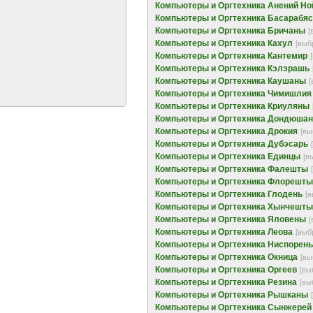
Компьютеры и Оргтехника Анений Но
Компьютеры и Оргтехника Басарабяс
Компьютеры и Оргтехника Бричаны
[
Компьютеры и Оргтехника Кахул
[выб
Компьютеры и Оргтехника Кантемир
Компьютеры и Оргтехника Кэлэрашь
Компьютеры и Оргтехника Каушаны
[
Компьютеры и Оргтехника Чимишлия
Компьютеры и Оргтехника Криуляны
Компьютеры и Оргтехника Дондюша
Компьютеры и Оргтехника Дрокия
[вы
Компьютеры и Оргтехника Дубэсарь
Компьютеры и Оргтехника Единцы
[в
Компьютеры и Оргтехника Фалешты
Компьютеры и Оргтехника Флорешты
Компьютеры и Оргтехника Глодень
[в
Компьютеры и Оргтехника Хынчешты
Компьютеры и Оргтехника Яловены
[
Компьютеры и Оргтехника Леова
[выб
Компьютеры и Оргтехника Ниспорен
Компьютеры и Оргтехника Окница
[вы
Компьютеры и Оргтехника Оргеев
[вы
Компьютеры и Оргтехника Резина
[вы
Компьютеры и Оргтехника Рышканы
Компьютеры и Оргтехника Сынжерей